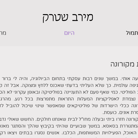
מירב שטרק
מול
היום
מח
מקורונה
ה אותי. במשך שנים רבות עסקתי בתחום הביולוגיה, והיה לי ברור 
יפה עולמית. כך שלא העליתי בדעתי שאכנס ללחץ ומצוקה. אבל זה ק
פוליטי. כמי שאף פעם לא התעניינה בפוליטיקה ובאופן עקרוני לא ה
נצמדת לאפליקציות המעלות התראות מתפרצות בכל רגע. מהרגע
ה ככלי הישרדות של פוליטיקאים שמאפשר שינוי שיכול להוביל לד
ת אונים. כועסת.
רונה חזרו ביתי ובעלה מחו"ל לבית שאנחנו חולקים. החשש שאולי נדב
תגוררת בסאסא. במשך שבועיים שהיתי בקיבוץ שהלך והסתגר מאנשים
האוכל, הפעילויות המשותפות, הכלבו. אנשים נסגרו בבתים ויצאו רק